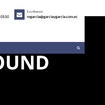
s
Escríbanos
 0110
mgarcia@garciaygarcia.com.ec